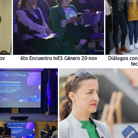
ov
6to Encuentro InES Género 20-nov
Diálogos con 
te