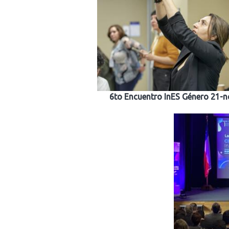
6to Encuentro InES Género 21-n